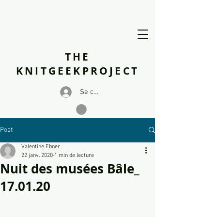
THE
KNITGEEKPROJECT
Se connecter
Post
Valentine Ebner
22 janv. 2020
1 min de lecture
Nuit des musées Bâle_
17.01.20